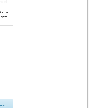
mo el
esente
s que
rio.