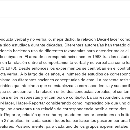
ucta verbal y no verbal o, mejor dicho, la relación Decir-Hacer com
 sido estudiada durante décadas. Diferentes autores/as han tratado 
dencia haciendo uso de diferentes taxonomias para entender mejor el
 lo subyacen. El area de correspondencia nace en 1968 tras los estudi
n en la relación entre el comportamiento verbal y no verbal así como lo
973,1978). Desde entonces los experimentos se centraban en el contro
cta verbal. A lo largo de los años, el número de estudios de correspon
ismo las diferentes nociones conceptuales de este. La presente tesis 
ariables que afectan a que se establezca la correspondencia y sus posi
 que se encuentran: la relación entre dos conductas verbales, el conten
emora entre respuestas y el cambio de contexto. La correspondencia ve
ir-Hacer, Hacer-Reportar considerando como imprescindible que uno d
rgo, se encuentra una relación de correspondencia posible entre dos
ir-Reportar, relación que se ha reportado en menor ocasiones en la lite
on 27 adultos. En cada sesión todos los participantes pasaron por una 
valores. Posteriormente, para cada uno de los grupos experimentales