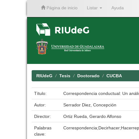
Página de inicio
Listar
Ayuda
Skip
navigation
RIUdeG
Tesis
Doctorado
CUCBA
Título:
Correspondencia conductual: Un anális
Autor:
Serrador Diez, Concepción
Director:
Ortiz Rueda, Gerardo Alfonso
Palabras
Correspondencia;Decirhacer;Hacerrepo
clave: