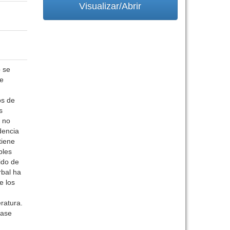
Visualizar/Abrir
o se
de
os de
s
l no
dencia
tiene
bles
ido de
rbal ha
e los
ratura.
fase