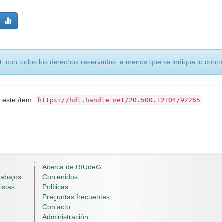
, con todos los derechos reservados, a menos que se indique lo contra
r este ítem:
https://hdl.handle.net/20.500.12104/92265
Acerca de RIUdeG
rabajos
Contenidos
istas
Políticas
Preguntas frecuentes
Contacto
Administración