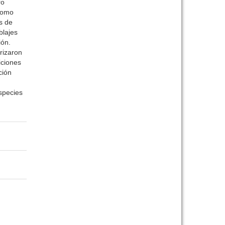
ro
 como
s de
blajes
ión.
rizaron
iciones
ción
species