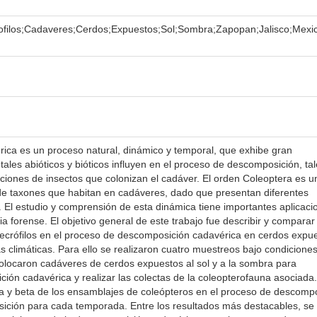
ofilos;Cadaveres;Cerdos;Expuestos;Sol;Sombra;Zapopan;Jalisco;Mexi
a es un proceso natural, dinámico y temporal, que exhibe gran
ales abióticos y bióticos influyen en el proceso de descomposición, ta
iones de insectos que colonizan el cadáver. El orden Coleoptera es u
 de taxones que habitan en cadáveres, dado que presentan diferentes
s. El estudio y comprensión de esta dinámica tiene importantes aplicaci
ia forense. El objetivo general de este trabajo fue describir y comparar 
ecrófilos en el proceso de descomposición cadavérica en cerdos expue
 climáticas. Para ello se realizaron cuatro muestreos bajo condicione
olocaron cadáveres de cerdos expuestos al sol y a la sombra para
ón cadavérica y realizar las colectas de la coleopterofauna asociada
lfa y beta de los ensamblajes de coleópteros en el proceso de descomp
sición para cada temporada. Entre los resultados más destacables, se