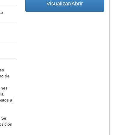
Visualizar/Abrir
co
les
no de
ones
la
stos al
s
. Se
osición