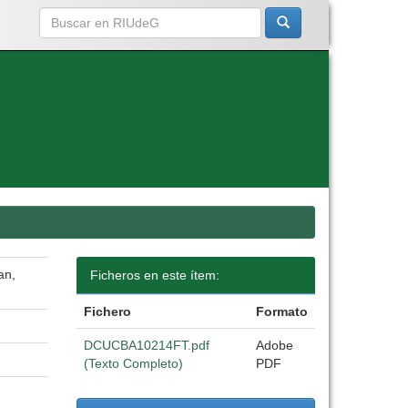
an,
Ficheros en este ítem:
Fichero
Formato
DCUCBA10214FT.pdf
Adobe
(Texto Completo)
PDF