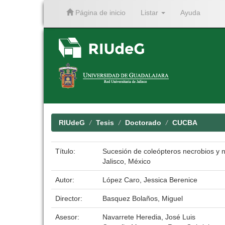
Página de inicio
Listar
Ayuda
Skip
navigation
RIUdeG
Tesis
Doctorado
CUCBA
Título:
Sucesión de coleópteros necrobios y 
Jalisco, México
Autor:
López Caro, Jessica Berenice
Director:
Basquez Bolaños, Miguel
Asesor:
Navarrete Heredia, José Luis