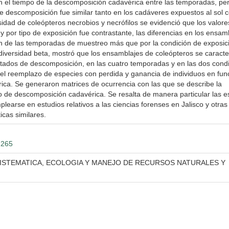
n el tiempo de la descomposición cadavérica entre las temporadas, pe
e descomposición fue similar tanto en los cadáveres expuestos al sol
idad de coleópteros necrobios y necrófilos se evidenció que los valore
 por tipo de exposición fue contrastante, las diferencias en los ensam
n de las temporadas de muestreo más que por la condición de exposic
 diversidad beta, mostró que los ensamblajes de coleópteros se caracte
stados de descomposición, en las cuatro temporadas y en las dos cond
el reemplazo de especies con perdida y ganancia de individuos en fun
ca. Se generaron matrices de ocurrencia con las que se describe la
o de descomposición cadavérica. Se resalta de manera particular las e
earse en estudios relativos a las ciencias forenses en Jalisco y otras
icas similares.
2265
ISTEMATICA, ECOLOGIA Y MANEJO DE RECURSOS NATURALES Y