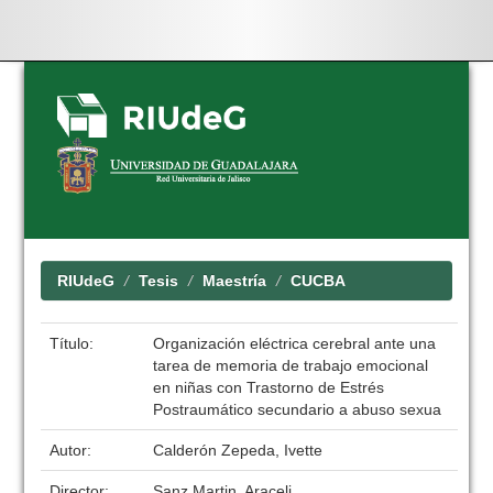
Skip
navigation
RIUdeG
Tesis
Maestría
CUCBA
Título:
Organización eléctrica cerebral ante una
tarea de memoria de trabajo emocional
en niñas con Trastorno de Estrés
Postraumático secundario a abuso sexua
Autor:
Calderón Zepeda, Ivette
Director:
Sanz Martin, Araceli