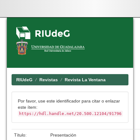
Skip
navigation
RIUdeG
Revistas
Revista La Ventana
Por favor, use este identificador para citar o enlazar
este ítem:
https://hdl.handle.net/20.500.12104/91796
Título:
Presentación