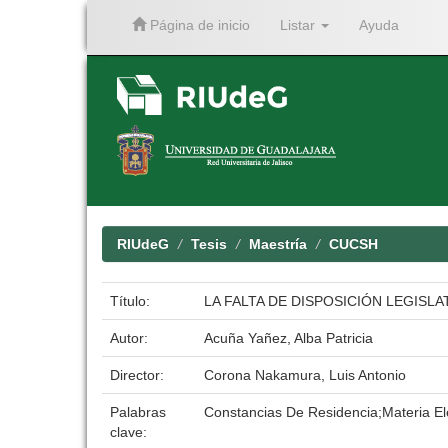
Página de inicio
Listar
Ayuda
Skip
navigation
RIUdeG
Tesis
Maestría
CUCSH
Título:
LA FALTA DE DISPOSICIÓN LEGISL
Autor:
Acuña Yañez, Alba Patricia
Director:
Corona Nakamura, Luis Antonio
Palabras
Constancias De Residencia;Materia Ele
clave: