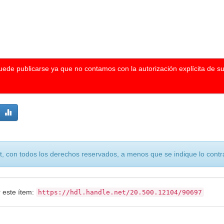
puede publicarse ya que no contamos con la autorización explícita de s
, con todos los derechos reservados, a menos que se indique lo contra
r este ítem:
https://hdl.handle.net/20.500.12104/90697