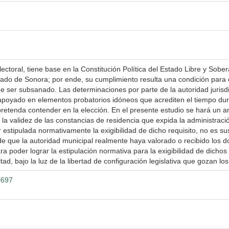
lectoral, tiene base en la Constitución Política del Estado Libre y Sobe
tado de Sonora; por ende, su cumplimiento resulta una condición para 
 ser subsanado. Las determinaciones por parte de la autoridad jurisdicc
apoyado en elementos probatorios idóneos que acrediten el tiempo dur
 pretenda contender en la elección. En el presente estudio se hará un an
la validez de las constancias de residencia que expida la administració
r estipulada normativamente la exigibilidad de dicho requisito, no es su
 de que la autoridad municipal realmente haya valorado o recibido los
ra poder lograr la estipulación normativa para la exigibilidad de dichos
ad, bajo la luz de la libertad de configuración legislativa que gozan los
0697