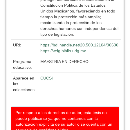
Constitución Política de los Estados
Unidos Mexicanos, favoreciendo en todo
tiempo la protección más amplia;
maximizando la protección de los
derechos humanos con independencia del
tipo de legislación.
URI:
https://hdl.handle.net/20.500.12104/90690
https://wdg.biblio.udg.mx
Programa
MAESTRIA EN DERECHO
educativo:
Aparece en
CUCSH
las
colecciones:
Por respeto a los derechos de autor, esta tesis no
puede publicarse ya que no contamos con la
autorización explícita de su autor o se cuenta con un