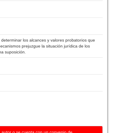
 determinar los alcances y valores probatorios que
mecanismos prejuzgue la situación jurídica de los
na suposición.
u autor o se cuenta con un convenio de