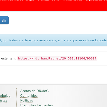
, con todos los derechos reservados, a menos que se indique lo contra
r este ítem:
https://hdl.handle.net/20.500.12104/90687
Acerca de RIUdeG
rabajos
Contenidos
istas
Políticas
Preguntas frecuentes