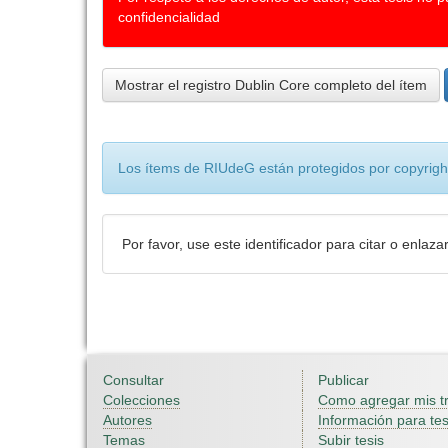
confidencialidad
Mostrar el registro Dublin Core completo del ítem
Los ítems de RIUdeG están protegidos por copyright
Por favor, use este identificador para citar o enlaza
Consultar
Publicar
Colecciones
Como agregar mis t
Autores
Información para tes
Temas
Subir tesis