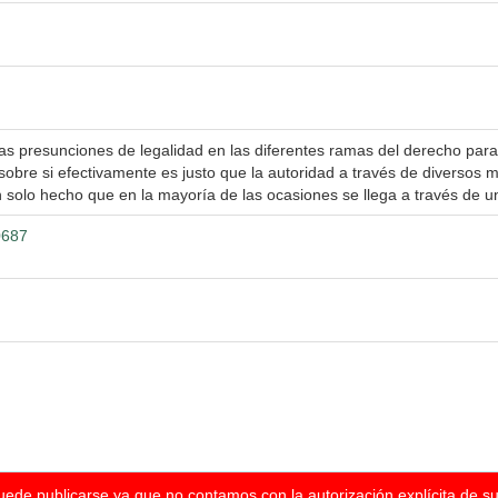
las presunciones de legalidad en las diferentes ramas del derecho para
 sobre si efectivamente es justo que la autoridad a través de diversos 
un solo hecho que en la mayoría de las ocasiones se llega a través de u
0687
puede publicarse ya que no contamos con la autorización explícita de s