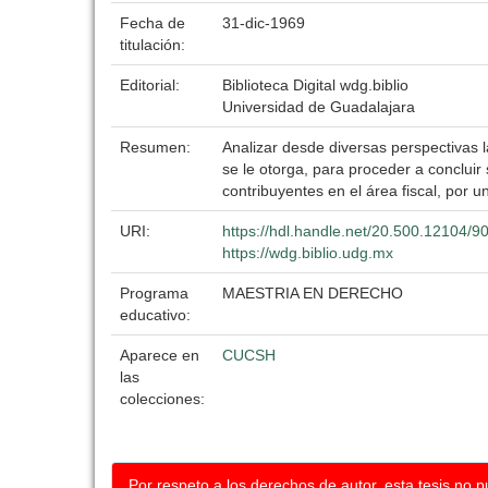
Fecha de
31-dic-1969
titulación:
Editorial:
Biblioteca Digital wdg.biblio
Universidad de Guadalajara
Resumen:
Analizar desde diversas perspectivas 
se le otorga, para proceder a concluir
contribuyentes en el área fiscal, por 
URI:
https://hdl.handle.net/20.500.12104/9
https://wdg.biblio.udg.mx
Programa
MAESTRIA EN DERECHO
educativo:
Aparece en
CUCSH
las
colecciones:
Por respeto a los derechos de autor, esta tesis no 