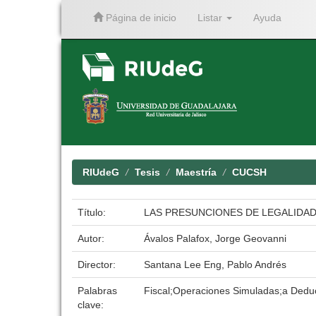
Página de inicio
Listar
Ayuda
Skip
navigation
RIUdeG
Tesis
Maestría
CUCSH
Título:
LAS PRESUNCIONES DE LEGALIDAD
Autor:
Ávalos Palafox, Jorge Geovanni
Director:
Santana Lee Eng, Pablo Andrés
Palabras
Fiscal;Operaciones Simuladas;a Dedu
clave: