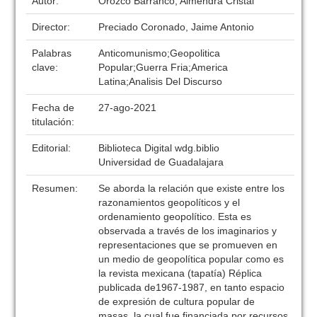
Autor:
Orozco Barranco, Almendra Cristal
Director:
Preciado Coronado, Jaime Antonio
Palabras
Anticomunismo;Geopolitica
clave:
Popular;Guerra Fria;America
Latina;Analisis Del Discurso
Fecha de
27-ago-2021
titulación:
Editorial:
Biblioteca Digital wdg.biblio
Universidad de Guadalajara
Resumen:
Se aborda la relación que existe entre los
razonamientos geopolíticos y el
ordenamiento geopolítico. Esta es
observada a través de los imaginarios y
representaciones que se promueven en
un medio de geopolítica popular como es
la revista mexicana (tapatía) Réplica
publicada de1967-1987, en tanto espacio
de expresión de cultura popular de
masas, la cual fue financiada por recursos