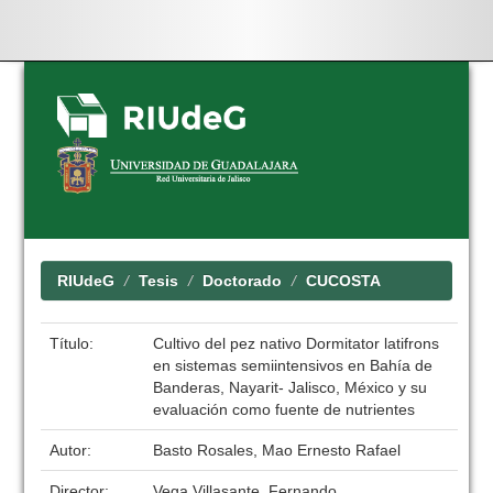
Skip
navigation
RIUdeG
Tesis
Doctorado
CUCOSTA
Título:
Cultivo del pez nativo Dormitator latifrons
en sistemas semiintensivos en Bahía de
Banderas, Nayarit- Jalisco, México y su
evaluación como fuente de nutrientes
Autor:
Basto Rosales, Mao Ernesto Rafael
Director:
Vega Villasante, Fernando