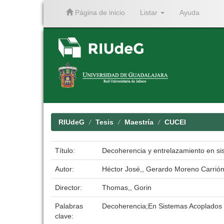
Página de inicio
Listar
Ayuda
Skip
navigation
RIUdeG
Tesis
Maestría
CUCEI
Título:
Decoherencia y entrelazamiento en si
Autor:
Héctor José,, Gerardo Moreno Carrión
Director:
Thomas,, Gorin
Palabras
Decoherencia;En Sistemas Acoplados
clave: