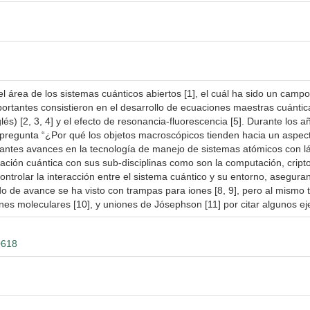
el área de los sistemas cuánticos abiertos [1], el cuál ha sido un campo
ortantes consistieron en el desarrollo de ecuaciones maestras cuántic
és) [2, 3, 4] y el efecto de resonancia-fluorescencia [5]. Durante los a
a pregunta “¿Por qué los objetos macroscópicos tienden hacia un aspect
antes avances en la tecnología de manejo de sistemas atómicos con láse
mación cuántica con sus sub-disciplinas como son la computación, cripto
ntrolar la interacción entre el sistema cuántico y su entorno, asegura
o de avance se ha visto con trampas para iones [8, 9], pero al mismo
nes moleculares [10], y uniones de Jósephson [11] por citar algunos e
0618