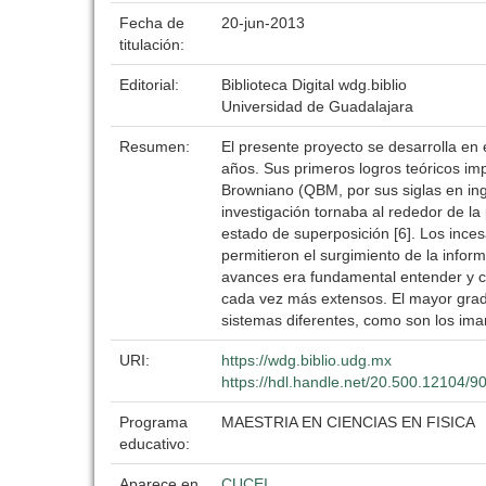
Fecha de
20-jun-2013
titulación:
Editorial:
Biblioteca Digital wdg.biblio
Universidad de Guadalajara
Resumen:
El presente proyecto se desarrolla en 
años. Sus primeros logros teóricos imp
Browniano (QBM, por sus siglas en ingl
investigación tornaba al rededor de l
estado de superposición [6]. Los inces
permitieron el surgimiento de la infor
avances era fundamental entender y co
cada vez más extensos. El mayor grad
sistemas diferentes, como son los ima
URI:
https://wdg.biblio.udg.mx
https://hdl.handle.net/20.500.12104/9
Programa
MAESTRIA EN CIENCIAS EN FISICA
educativo:
Aparece en
CUCEI