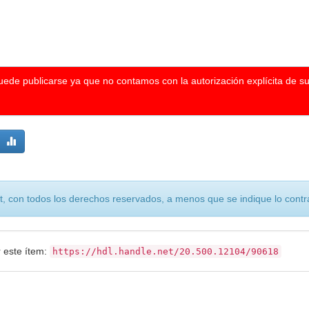
puede publicarse ya que no contamos con la autorización explícita de s
, con todos los derechos reservados, a menos que se indique lo contra
r este ítem:
https://hdl.handle.net/20.500.12104/90618