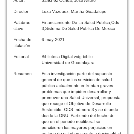
Autor:
Sánchez Ochoa, José Arturo
Director:
Loza Vázquez, Martha Guadalupe
Palabras
Financiamiento De La Salud Publica;Ods
clave:
3;Sistema De Salud Publica De Mexico
Fecha de
6-may-2021
titulación:
Editorial:
Biblioteca Digital wdg.biblio
Universidad de Guadalajara
Resumen:
Esta investigación parte del supuesto
general de que los servicios de salud
pública actualmente enfrentan graves
problemas que impiden desarrollar y
promover una Salud Universal, propuesta
que recoge el Objetivo de Desarrollo
Sostenible -ODS- número 3 y se difunde
desde la ONU. Partiendo del hecho de
que en el periodo neoliberal se
percibieron los mayores perjuicios en
materia de salud en cuanto a desigualdad