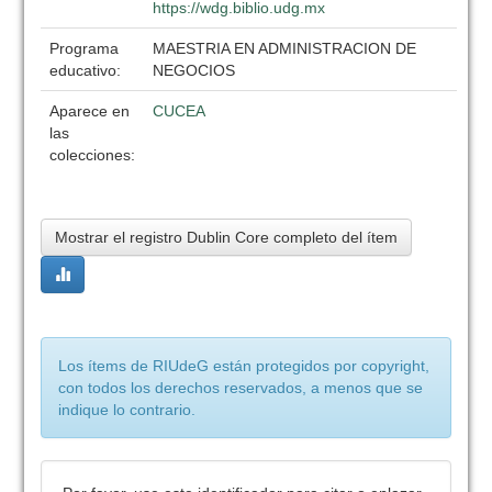
https://wdg.biblio.udg.mx
Programa
MAESTRIA EN ADMINISTRACION DE
educativo:
NEGOCIOS
Aparece en
CUCEA
las
colecciones:
Mostrar el registro Dublin Core completo del ítem
Los ítems de RIUdeG están protegidos por copyright,
con todos los derechos reservados, a menos que se
indique lo contrario.