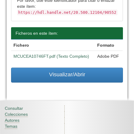
Por favor, use este identificador para citar o enlazar
este ítem:
https://hdl.handle.net/20.500.12104/90552
Ficheros en este ítem:
Fichero
Formato
MCUCEA10746FT.pdf (Texto Completo)
Adobe PDF
Visualizar/Abrir
Consultar
Colecciones
Autores
Temas