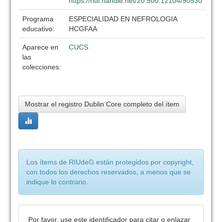
https://hdl.handle.net/20.500.12104/90530
Programa
ESPECIALIDAD EN NEFROLOGIA
educativo:
HCGFAA
Aparece en
CUCS
las
colecciones:
Mostrar el registro Dublin Core completo del ítem
Los ítems de RIUdeG están protegidos por copyright,
con todos los derechos reservados, a menos que se
indique lo contrario.
Por favor, use este identificador para citar o enlazar