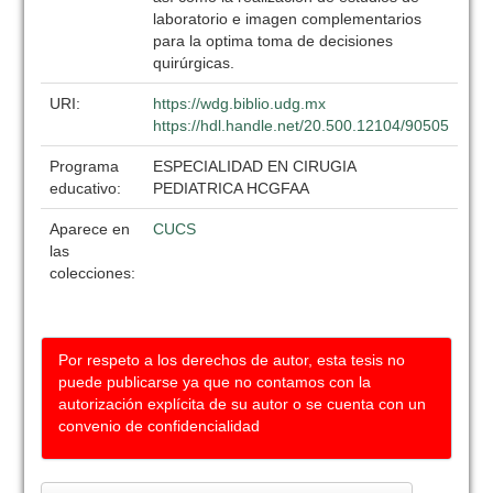
laboratorio e imagen complementarios
para la optima toma de decisiones
quirúrgicas.
URI:
https://wdg.biblio.udg.mx
https://hdl.handle.net/20.500.12104/90505
Programa
ESPECIALIDAD EN CIRUGIA
educativo:
PEDIATRICA HCGFAA
Aparece en
CUCS
las
colecciones:
Por respeto a los derechos de autor, esta tesis no
puede publicarse ya que no contamos con la
autorización explícita de su autor o se cuenta con un
convenio de confidencialidad