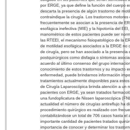
por ERGE, ya que define la función del cuerpo es
descarta la presencia de algún trastorno de moti
contraindique la cirugía. Los trastornos motore
frecuentemente se asocian a la presencia de ER
esofágica inefectiva (MIE) y la hipotonía del EEI
manométrico de estos pacientes puede ser norma
las RTEEI, el mecanismo fisiopatológico de la E
de motilidad esofágica asociados a la ERGE no c
de cirugía, pero se han asociado a la presencia
postquirúrgicos como disfagia o síntomas asoci
acuerdo al último consenso del grupo internacio
conocimiento de estos trastornos y su impacto en 
enfermedad, puede brindarnos información impor
tratamientos actualmente disponibles para estos 
de Cirugía Laparoscópica brinda atención a un 
pacientes con ERGE, ya sean tratados farmaco
una fundoplicatura de Nissen laparoscópica (FN
actualidad el número de cirugías antireflujo ha d
procedimiento quirúrgico es realizado con frecue
contabilizándose un total de 706 casos hasta el 
importante cantidad de pacientes tratados quirú
importancia de conocer y determinar los trastor