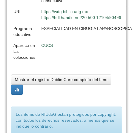
consecutivo
URI:
https://wdg.biblio.udg.mx
https://hdl.handle.net/20.500.12104/90496
Programa
ESPECIALIDAD EN CIRUGIA LAPAROSCOPICA
educativo:
Aparece en
CUCS
las
colecciones:
Mostrar el registro Dublin Core completo del ítem
Los ítems de RIUdeG están protegidos por copyright,
con todos los derechos reservados, a menos que se
indique lo contrario.