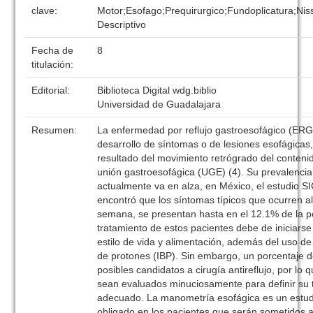
clave:
Motor;Esofago;Prequirurgico;Fundoplicatura;Nis
Descriptivo
Fecha de
8
titulación:
Editorial:
Biblioteca Digital wdg.biblio
Universidad de Guadalajara
Resumen:
La enfermedad por reflujo gastroesofágico (ERGE
desarrollo de síntomas o de lesiones esofágica
resultado del movimiento retrógrado del contenid
unión gastroesofágica (UGE) (4). Su prevalencia
actualmente va en alza, en México, el estudio 
encontró que los síntomas típicos que ocurren 
semana, se presentan hasta en el 12.1% de la po
tratamiento de estos pacientes debe de iniciarse
estilo de vida y alimentación, además del uso d
de protones (IBP). Sin embargo, un porcentaje d
posibles candidatos a cirugía antireflujo, por lo
sean evaluados minuciosamente para definir su
adecuado. La manometría esofágica es un estu
obligado en los pacientes que serán sometidos a