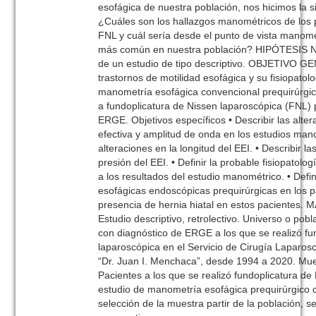
esofágica de nuestra población, nos hicimos la s
¿Cuáles son los hallazgos manométricos de los 
FNL y cuál sería desde el punto de vista manomét
más común en nuestra población? HIPÓTESIS No 
de un estudio de tipo descriptivo. OBJETIVO GE
trastornos de motilidad esofágica y su fisiopatol
manometría esofágica convencional prequirúrgi
a fundoplicatura de Nissen laparoscópica (FNL) p
ERGE. Objetivos específicos • Describir las altera
efectiva y amplitud de onda en los estudios mano
alteraciones en la longitud del EEI. • Describir la
presión del EEI. • Definir la probable fisiopatol
a los resultados del estudio manométrico. • Defin
esofágicas endoscópicas prequirúrgicas en los pa
presencia de hernia hiatal en estos pacient
Estudio descriptivo, retrolectivo. Universo o pob
con diagnóstico de ERGE a los que se realizó fu
laparoscópica en el Servicio de Cirugía Laparoscó
“Dr. Juan I. Menchaca”, desde 1994 a 2020. Mu
Pacientes a los que se realizó fundoplicatura de
estudio de manometría esofágica prequirúrgico
selección de la muestra partir de la población, se