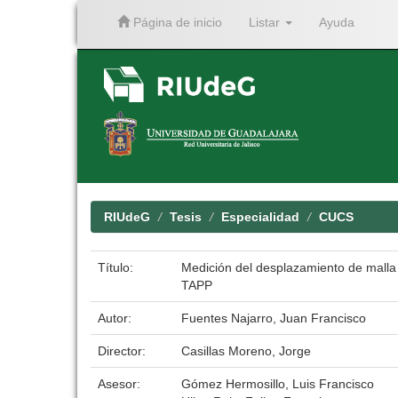
Página de inicio
Listar
Ayuda
Skip
navigation
RIUdeG
Tesis
Especialidad
CUCS
Título:
Medición del desplazamiento de malla 
TAPP
Autor:
Fuentes Najarro, Juan Francisco
Director:
Casillas Moreno, Jorge
Asesor:
Gómez Hermosillo, Luis Francisco