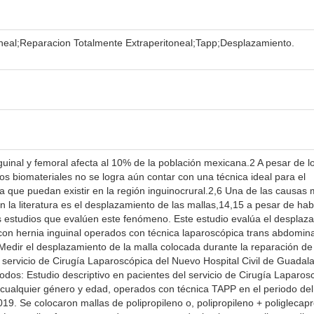
eal;Reparacion Totalmente Extraperitoneal;Tapp;Desplazamiento.
nguinal y femoral afecta al 10% de la población mexicana.2 A pesar de l
los biomateriales no se logra aún contar con una técnica ideal para el
ia que puedan existir en la región inguinocrural.2,6 Una de las causas
n la literatura es el desplazamiento de las mallas,14,15 a pesar de ha
os estudios que evalúen este fenómeno. Este estudio evalúa el desplaz
con hernia inguinal operados con técnica laparoscópica trans abdomina
Medir el desplazamiento de la malla colocada durante la reparación de
 servicio de Cirugía Laparoscópica del Nuevo Hospital Civil de Guadala
odos: Estudio descriptivo en pacientes del servicio de Cirugía Laparos
e cualquier género y edad, operados con técnica TAPP en el periodo del
19. Se colocaron mallas de polipropileno o, polipropileno + poliglecap