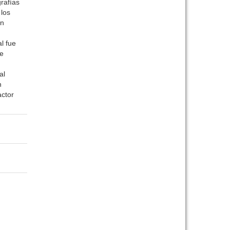
grafías
 los
on
l fue
se
al
n
actor