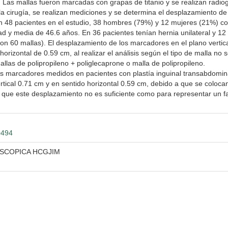
o. Las mallas fueron marcadas con grapas de titanio y se realizan radio
 cirugía, se realizan mediciones y se determina el desplazamiento de
n 48 pacientes en el estudio, 38 hombres (79%) y 12 mujeres (21%) c
 y media de 46.6 años. En 36 pacientes tenían hernia unilateral y 12
aron 60 mallas). El desplazamiento de los marcadores en el plano vertica
rizontal de 0.59 cm, al realizar el análisis según el tipo de malla no 
allas de polipropileno + poliglecaprone o malla de polipropileno.
os marcadores medidos en pacientes con plastía inguinal transabdomin
rtical 0.71 cm y en sentido horizontal 0.59 cm, debido a que se coloca
que este desplazamiento no es suficiente como para representar un f
0494
OSCOPICA HCGJIM