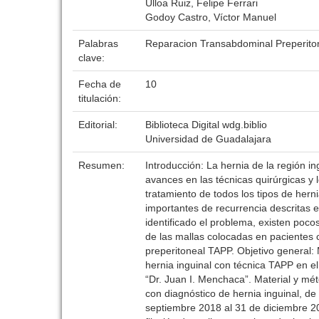
Ulloa Ruiz, Felipe Ferrari
Godoy Castro, Víctor Manuel
Palabras
Reparacion Transabdominal Preperiton
clave:
Fecha de
10
titulación:
Editorial:
Biblioteca Digital wdg.biblio
Universidad de Guadalajara
Resumen:
Introducción: La hernia de la región i
avances en las técnicas quirúrgicas y 
tratamiento de todos los tipos de hern
importantes de recurrencia descritas e
identificado el problema, existen poc
de las mallas colocadas en pacientes 
preperitoneal TAPP. Objetivo general: 
hernia inguinal con técnica TAPP en el
“Dr. Juan I. Menchaca”. Material y mét
con diagnóstico de hernia inguinal, d
septiembre 2018 al 31 de diciembre 20