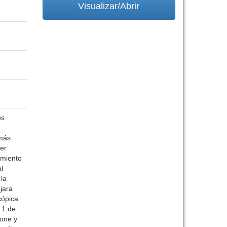
Visualizar/Abrir
os
 más
ber
amiento
l
 la
jara
cópica
 1 de
rone y