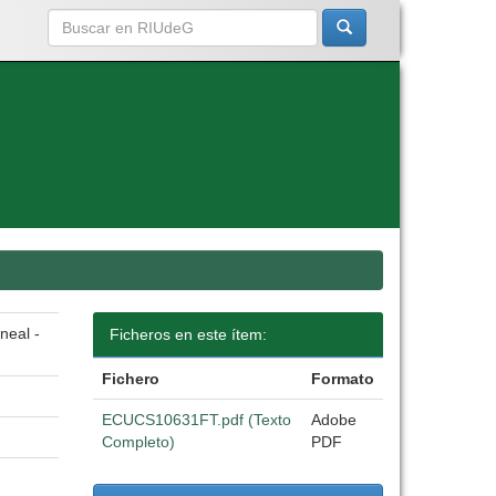
neal -
Ficheros en este ítem:
Fichero
Formato
ECUCS10631FT.pdf (Texto
Adobe
Completo)
PDF