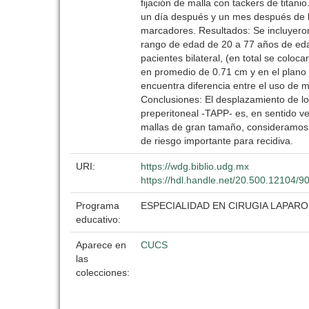
fijación de malla con tackers de titani
un día después y un mes después de la
marcadores. Resultados: Se incluyero
rango de edad de 20 a 77 años de edad
pacientes bilateral, (en total se coloc
en promedio de 0.71 cm y en el plano ho
encuentra diferencia entre el uso de m
Conclusiones: El desplazamiento de l
preperitoneal -TAPP- es, en sentido ve
mallas de gran tamaño, consideramos 
de riesgo importante para recidiva.
URI:
https://wdg.biblio.udg.mx
https://hdl.handle.net/20.500.12104/9
Programa
ESPECIALIDAD EN CIRUGIA LAPAR
educativo:
Aparece en
CUCS
las
colecciones: