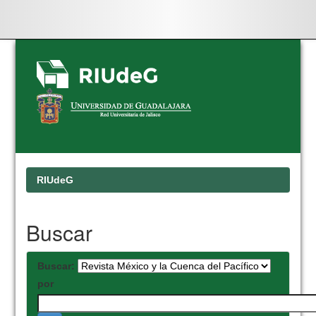
Skip
navigation
RIUdeG
Buscar
Buscar:
por