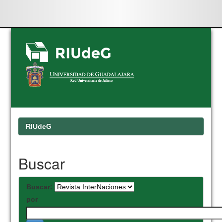
Skip
navigation
RIUdeG
Buscar
Buscar:
por