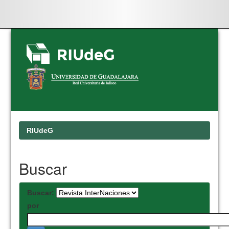
Skip
navigation
RIUdeG
Buscar
Buscar:
por