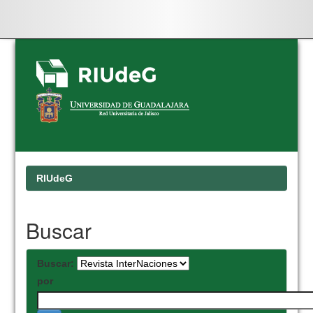
Skip
navigation
RIUdeG
Buscar
Buscar:
por