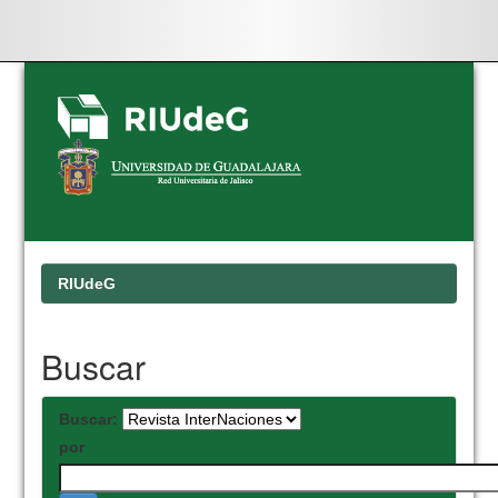
Skip
navigation
RIUdeG
Buscar
Buscar:
por