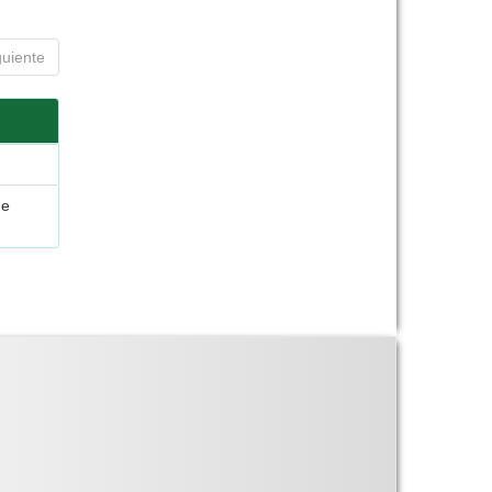
guiente
de