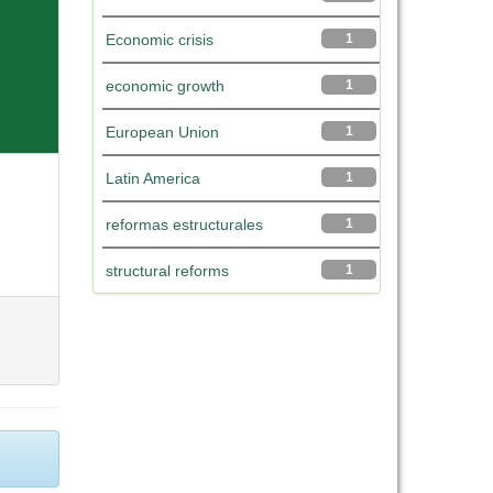
Economic crisis
1
economic growth
1
European Union
1
Latin America
1
reformas estructurales
1
structural reforms
1