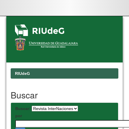
Skip
navigation
RIUdeG
Buscar
Buscar:
por