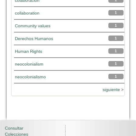
colaboración
1
collaboration
1
Community values
1
Derechos Humanos
1
Human Rights
1
neocolonialism
1
neocolonialismo
1
siguiente >
Consultar
Colecciones