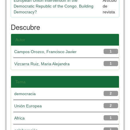
European Union intervention in the
Artículo
Democratic Republic of the Congo. Building
de
Democracy?
revista
Descubre
Autor
Campos Orozco, Francisco Javier
1
Vizcarra Ruiz, Maria Alejandra
1
Tema
democracia
2
Unión Europea
2
Africa
1