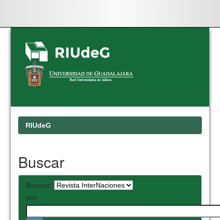
Skip
navigation
RIUdeG
Buscar
Buscar:
por