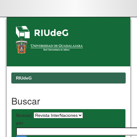
Skip
navigation
RIUdeG
Buscar
Buscar:
por