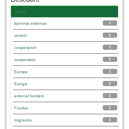
Tema
barreras externas
1
control
1
cooperación
1
cooperation
1
Europa
1
Europe
1
external borders
1
Frontex
1
migración
1