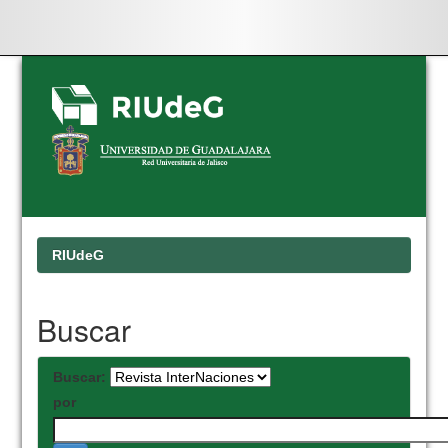
Skip
navigation
RIUdeG
Buscar
Buscar:
por