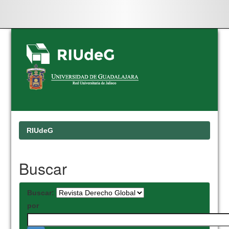
Skip
navigation
RIUdeG
Buscar
Buscar:
por