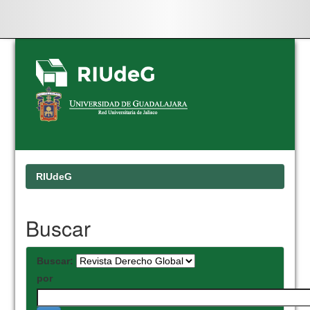
Skip
navigation
RIUdeG
Buscar
Buscar:
por