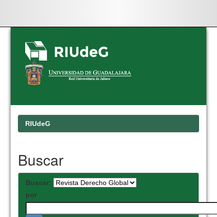
Skip
navigation
RIUdeG
Buscar
Buscar:
por