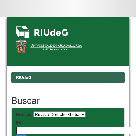
Skip
navigation
RIUdeG
Buscar
Buscar:
por