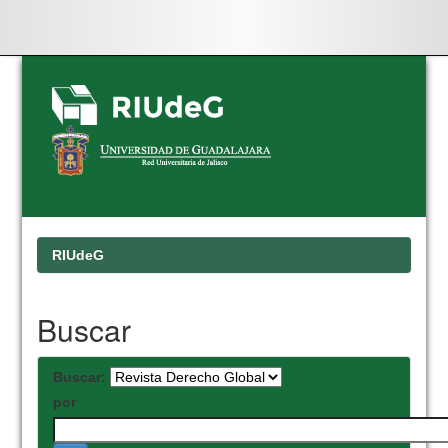
Skip
navigation
RIUdeG
Buscar
Buscar:
por