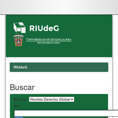
Skip
navigation
RIUdeG
Buscar
Buscar:
por