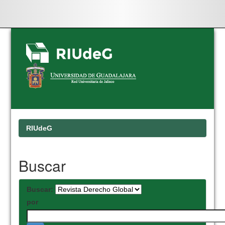
Skip
navigation
RIUdeG
Buscar
Buscar:
por