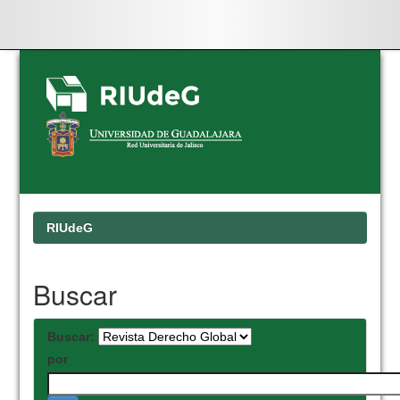
Skip
navigation
RIUdeG
Buscar
Buscar:
por