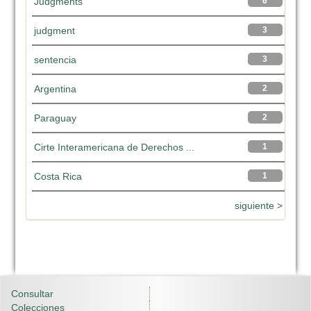
Judgments
6
judgment
3
sentencia
3
Argentina
2
Paraguay
2
Cirte Interamericana de Derechos ...
1
Costa Rica
1
siguiente >
Consultar
Colecciones