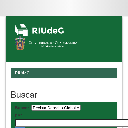
Skip
navigation
RIUdeG
Buscar
Buscar:
por