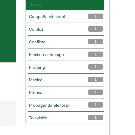
Tema
Campaña electoral
1
Conflict
1
Conflicto
1
Election campaign
1
Framing
1
México
1
Prensa
1
Propaganda eleitoral
1
Televisión
1