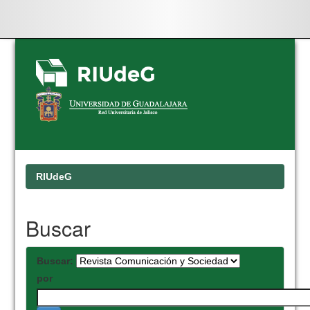
Skip
navigation
RIUdeG
Buscar
Buscar:
por