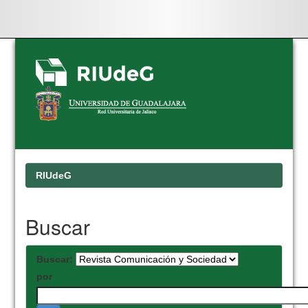
Skip
navigation
RIUdeG
Buscar
Buscar:
por