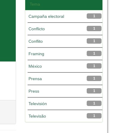
Tema
Campaña electoral
1
Conflicto
1
Conflito
1
Framing
1
México
1
Prensa
1
Press
1
Televisión
1
Televisão
1