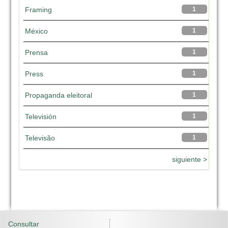
Framing
1
México
1
Prensa
1
Press
1
Propaganda eleitoral
1
Televisión
1
Televisão
1
siguiente >
Consultar