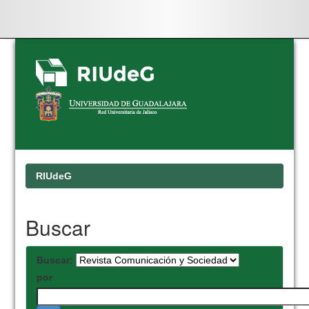
Skip
navigation
RIUdeG
Buscar
Buscar:
por