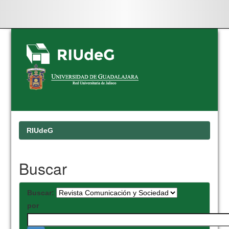
Skip
navigation
RIUdeG
Buscar
Buscar:
por