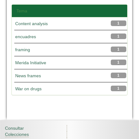
Tema
Content analysis
1
encuadres
1
framing
1
Merida Initiative
1
News frames
1
War on drugs
1
Consultar
Colecciones