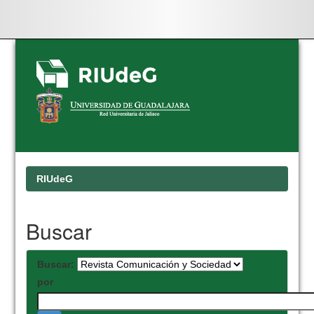
Skip
navigation
RIUdeG
Buscar
Buscar:
por