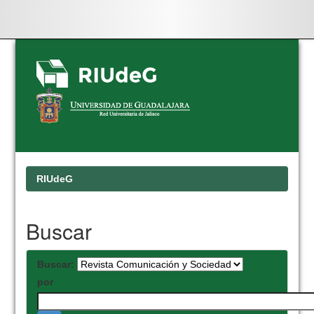
Skip
navigation
RIUdeG
Buscar
Buscar:
por