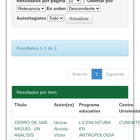
Resultados por página
|
Ordenar por
En orden
Autor/registro
Resultados 1-1 de 1.
Anterior
1
Siguiente
Resultados por ítem:
Título
Autor(es)
Programa
Centro
educativo
Universit
CERRO DE SAN
Huízar
LICENCIATURA
CUNORT
MIGUEL: UN
Acosta,
EN
ANÁLISIS
Víctor
ANTROPOLOGIA