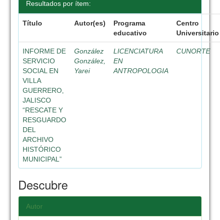
Resultados por ítem:
Título
Autor(es)
Programa
Centro
educativo
Universitario
INFORME DE
González
LICENCIATURA
CUNORTE
SERVICIO
González,
EN
SOCIAL EN
Yarei
ANTROPOLOGIA
VILLA
GUERRERO,
JALISCO
“RESCATE Y
RESGUARDO
DEL
ARCHIVO
HISTÓRICO
MUNICIPAL”
Descubre
Autor