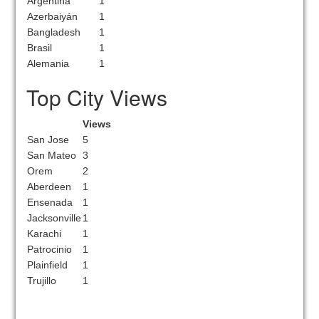
Argentina
1
Azerbaiyán
1
Bangladesh
1
Brasil
1
Alemania
1
Top City Views
Views
San Jose
5
San Mateo
3
Orem
2
Aberdeen
1
Ensenada
1
Jacksonville
1
Karachi
1
Patrocinio
1
Plainfield
1
Trujillo
1