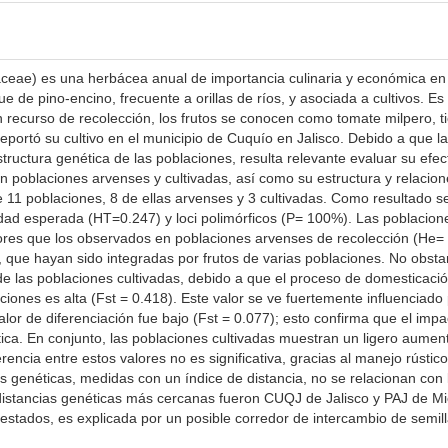
eae) es una herbácea anual de importancia culinaria y económica en e
ue de pino-encino, frecuente a orillas de ríos, y asociada a cultivos. E
 recurso de recolección, los frutos se conocen como tomate milpero, t
portó su cultivo en el municipio de Cuquío en Jalisco. Debido a que
structura genética de las poblaciones, resulta relevante evaluar su efect
en poblaciones arvenses y cultivadas, así como su estructura y relacion
 11 poblaciones, 8 de ellas arvenses y 3 cultivadas. Como resultado s
ad esperada (HT=0.247) y loci polimórficos (P= 100%). Las poblaciones
res que los observados en poblaciones arvenses de recolección (He= 
, que hayan sido integradas por frutos de varias poblaciones. No obst
 de las poblaciones cultivadas, debido a que el proceso de domesticación
aciones es alta (Fst = 0.418). Este valor se ve fuertemente influenciado
alor de diferenciación fue bajo (Fst = 0.077); esto confirma que el imp
a. En conjunto, las poblaciones cultivadas muestran un ligero aumento
rencia entre estos valores no es significativa, gracias al manejo rústico
s genéticas, medidas con un índice de distancia, no se relacionan con 
 distancias genéticas más cercanas fueron CUQJ de Jalisco y PAJ de M
estados, es explicada por un posible corredor de intercambio de semill