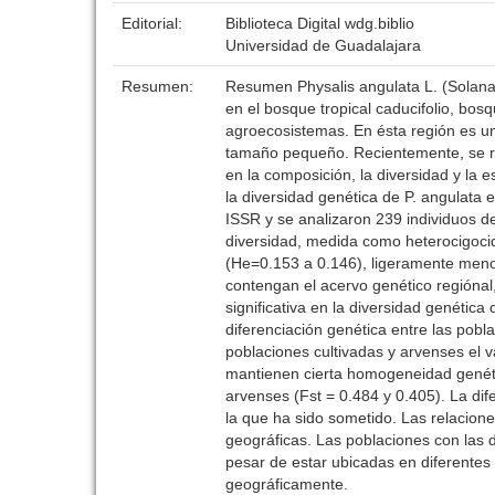
Editorial:
Biblioteca Digital wdg.biblio
Universidad de Guadalajara
Resumen:
Resumen Physalis angulata L. (Solanac
en el bosque tropical caducifolio, bosq
agroecosistemas. En ésta región es un
tamaño pequeño. Recientemente, se re
en la composición, la diversidad y la e
la diversidad genética de P. angulata 
ISSR y se analizaron 239 individuos de
diversidad, medida como heterocigocid
(He=0.153 a 0.146), ligeramente meno
contengan el acervo genético regiónal
significativa en la diversidad genética
diferenciación genética entre las pobl
poblaciones cultivadas y arvenses el v
mantienen cierta homogeneidad genétic
arvenses (Fst = 0.484 y 0.405). La dife
la que ha sido sometido. Las relacione
geográficas. Las poblaciones con las
pesar de estar ubicadas en diferentes 
geográficamente.