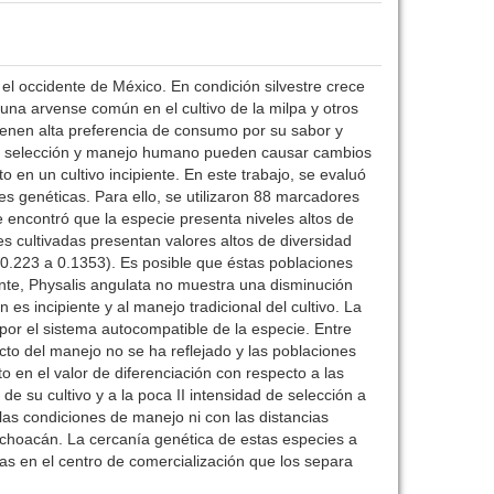
l occidente de México. En condición silvestre crece
s una arvense común en el cultivo de la milpa y otros
ienen alta preferencia de consumo por su sabor y
 la selección y manejo humano pueden causar cambios
o en un cultivo incipiente. En este trabajo, se evaluó
es genéticas. Para ello, se utilizaron 88 marcadores
e encontró que la especie presenta niveles altos de
 cultivadas presentan valores altos de diversidad
0.223 a 0.1353). Es posible que éstas poblaciones
ante, Physalis angulata no muestra una disminución
 es incipiente y al manejo tradicional del cultivo. La
 por el sistema autocompatible de la especie. Entre
acto del manejo no se ha reflejado y las poblaciones
 en el valor de diferenciación con respecto a las
 de su cultivo y a la poca II intensidad de selección a
las condiciones de manejo ni con las distancias
ichoacán. La cercanía genética de estas especies a
as en el centro de comercialización que los separa