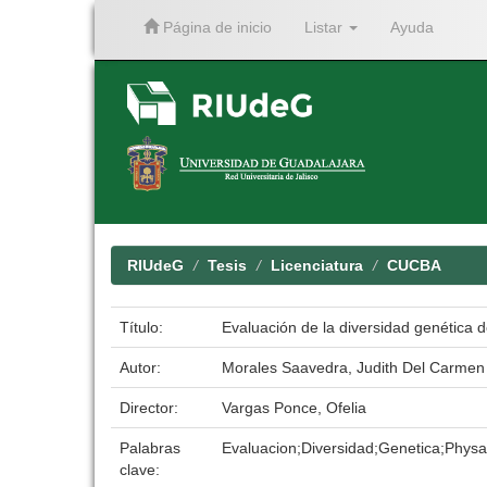
Página de inicio
Listar
Ayuda
Skip
navigation
RIUdeG
Tesis
Licenciatura
CUCBA
Título:
Evaluación de la diversidad genética 
Autor:
Morales Saavedra, Judith Del Carmen
Director:
Vargas Ponce, Ofelia
Palabras
Evaluacion;Diversidad;Genetica;Physa
clave: