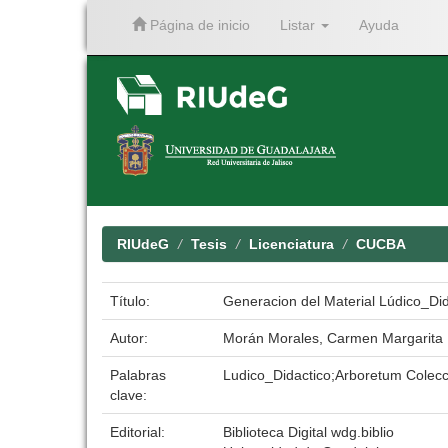
Página de inicio
Listar
Ayuda
Skip
navigation
RIUdeG
Tesis
Licenciatura
CUCBA
Título:
Generacion del Material Lúdico_Di
Autor:
Morán Morales, Carmen Margarita
Palabras
Ludico_Didactico;Arboretum Colecc
clave:
Editorial:
Biblioteca Digital wdg.biblio