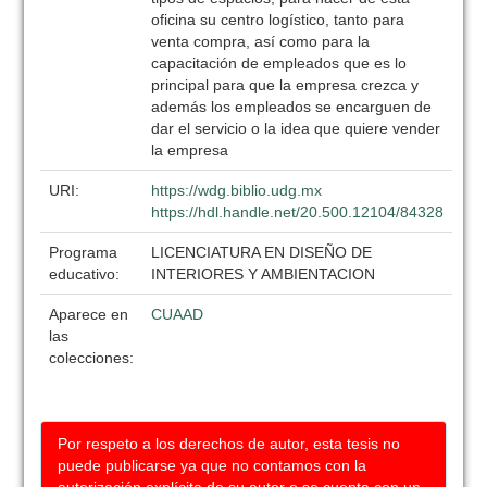
oficina su centro logístico, tanto para
venta compra, así como para la
capacitación de empleados que es lo
principal para que la empresa crezca y
además los empleados se encarguen de
dar el servicio o la idea que quiere vender
la empresa
URI:
https://wdg.biblio.udg.mx
https://hdl.handle.net/20.500.12104/84328
Programa
LICENCIATURA EN DISEÑO DE
educativo:
INTERIORES Y AMBIENTACION
Aparece en
CUAAD
las
colecciones:
Por respeto a los derechos de autor, esta tesis no
puede publicarse ya que no contamos con la