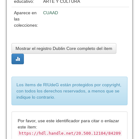
educativo:
ARTE Y CULTURA
Aparece en
CUAAD
las
colecciones:
Mostrar el registro Dublin Core completo del ítem
Los ítems de RIUdeG están protegidos por copyright,
con todos los derechos reservados, a menos que se
indique lo contrario.
Por favor, use este identificador para citar o enlazar
este ítem:
https://hdl.handle.net/20.500.12104/84209